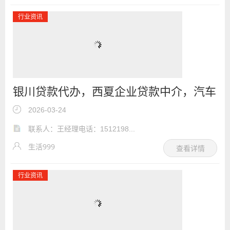
行业资讯
银川贷款代办，西夏企业贷款中介，汽车
抵押贷款
2026-03-24
联系人：王经理电话：1512198...
生活999
查看详情
行业资讯