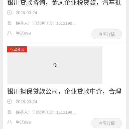
银川贷款咨询，金凤企业税贷款，汽车抵
押贷款
2026-03-24
联系人：王经理电话：1512198...
生活999
查看详情
行业资讯
银川担保贷款公司，企业贷款中介，合理
还款规划
2026-03-24
联系人：王经理电话：1512198...
生活999
查看详情