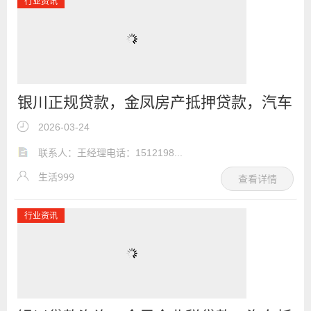
行业资讯
银川正规贷款，金凤房产抵押贷款，汽车
抵押贷款
2026-03-24
联系人：王经理电话：1512198...
生活999
查看详情
行业资讯