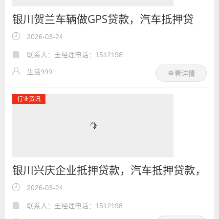
银川贺兰车辆做GPS贷款，汽车抵押贷
款，合理还款规划
2026-03-24
联系人：王经理电话：1512198...
生活999
查看详情
行业资讯
银川兴庆企业抵押贷款，汽车抵押贷款，
额度灵活
2026-03-24
联系人：王经理电话：1512198...