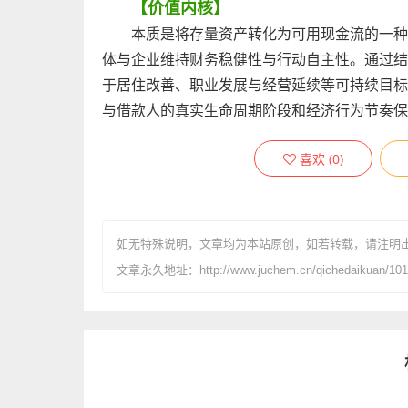
【价值内核】
本质是将存量资产转化为可用现金流的一种
体与企业维持财务稳健性与行动自主性。通过结
于居住改善、职业发展与经营延续等可持续目标
与借款人的真实生命周期阶段和经济行为节奏保
喜欢
(
0
)
如无特殊说明，文章均为本站原创
，如若转载，请注明
文章永久地址：http://www.juchem.cn/qichedaikuan/101