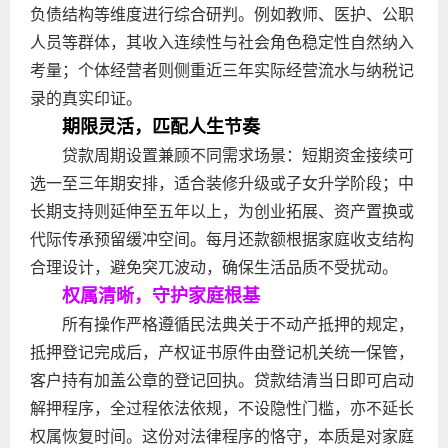
负债结构等维度进行综合研判。例如教师、医护、公职
人员等群体，其收入连续性与社会角色稳定性自然纳入
考量；个体经营者则侧重近三年实际经营流水与纳税记
录的真实印证。
期限灵活，匹配人生节奏
贷款周期设置兼顾不同需求场景：短期资金接续可
选一至三年期安排，适合装修升级或子女升学阶段；中
长期支持则延伸至五年以上，为创业拓展、资产置换或
代际传承预留缓冲空间。每月还款额根据家庭收支结构
合理设计，避免突兀波动，确保生活品质不受扰动。
权属清晰，守护家庭根基
所有操作严格遵循民法典关于不动产抵押的规定，
抵押登记完成后，产权证书原件由登记机关统一保管，
客户持有加盖公章的登记回执。贷款结清当日即可启动
解押程序，全过程依法依规，不设隐性门槛，亦不延长
权属恢复时间。这份对法律程序的恪守，本质是对家庭