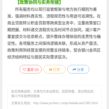
【政策协同与实务衔接】
所有服务均以现行监管框架与地方执行细则为基
准，强调材料真实性、流程规范性与用途可追溯性。在
商业贷款转公积金贷款等跨类型业务中，注重政策窗口
期把握、材料递交流程优化及时间节点协同，减少客户
重复提交与信息断点，提升整体办理体验的连贯性与确
定性。各项服务之间保持逻辑关联，形成从资产盘活、
政策利用到经营支撑的完整支持链条，契合银川金凤区
经济结构特征与居民实际需求层次。
喜欢
(
0
)
打赏
分享
如无特殊说明，文章均为本站原创
，如若转载，请注明出处：
银川汽车抵押贷款网
文章永久地址：http://www.juchem.cn/qichedaikuan/1362.html