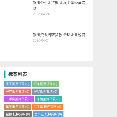
银川公积金贷款 金凤个体经营贷
款
2026-04-24
银川资金周转贷款 金凤企业税贷
2026-04-24
标签列表
房子抵押贷款
(0)
汽车抵押贷款
(0)
房产抵押贷款
(0)
房屋抵押贷款
(0)
二手房抵押贷款
(0)
车辆抵押贷款
(0)
车子抵押贷款
(0)
二手车 抵押贷款
(0)
金银 抵押贷款
(0)
房产证 抵押贷款
(0)