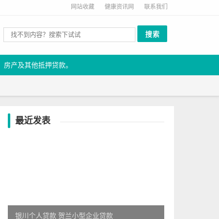
网站收藏
健康资讯网
联系我们
、房产及其他抵押贷款。
最近发表
银川个人贷款 贺兰小型企业贷款