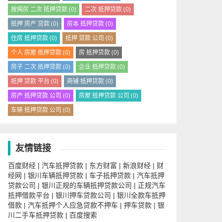
按揭房 二次 抵押贷款
(0)
二次 抵押贷款
(0)
抵押 房产 贷款
(0)
房本 抵押贷款
(0)
住房 抵押贷款
(0)
抵押 贷款 公司
(0)
个人 房屋 抵押贷款
(0)
房 抵押贷款
(0)
房子 二次 抵押贷款
(0)
企业 抵押贷款
(0)
抵押 贷款 平台
(0)
商铺 抵押贷款
(0)
房产 抵押贷款 公司
(0)
房屋 抵押贷款 公司
(0)
车辆 抵押贷款 公司
(0)
友情链接
百度财经
汽车抵押贷款
东方财富
新浪财经
财
|
|
|
|
经网
银川车辆抵押贷款
车子抵押贷款
汽车抵押
|
|
|
贷款公司
银川正规的车辆抵押贷款公司
正规汽车
|
|
抵押借款平台
银川押车贷款公司
银川全款车抵押
|
|
借款
汽车抵押个人应急贷款不押车
押车贷款
银
|
|
|
川二手车抵押贷款
百度搜索
|