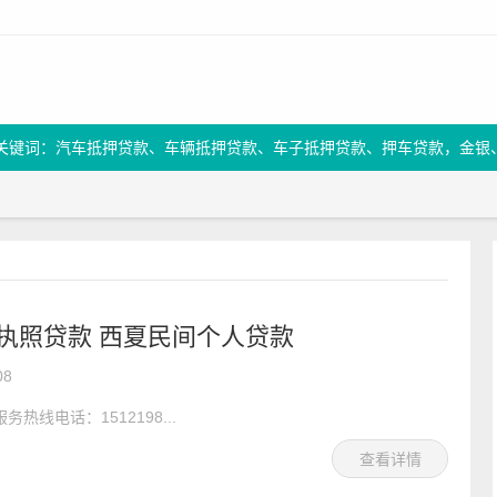
关键词：汽车抵押贷款、车辆抵押贷款、车子抵押贷款、押车贷款，金银
执照贷款 西夏民间个人贷款
08
务热线电话：1512198...
查看详情