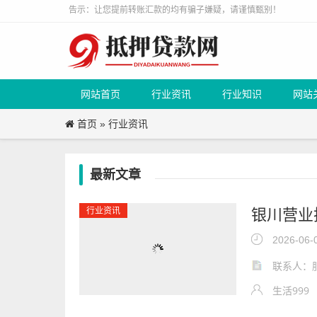
告示：让您提前转账汇款的均有骗子嫌疑，请谨慎甄别！
网站首页
行业资讯
行业知识
网站
首页
行业资讯
»
最新文章
银川营业
行业资讯
2026-06-
联系人：服
生活999