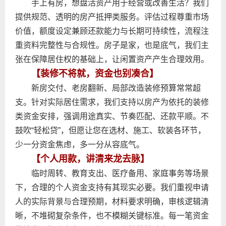
手上有房，想盘活资产用于经营或改善生活？我们
提供规范、透明的房产抵押类服务。评估过程尊重市场
价值，额度设定兼顾还款能力与长期可持续性，流程注
重资料完整性与合规性。房子是家，也是底气，我们主
张在保障居住权的基础上，让闲置资产产生合理效用。
【装修不将就，资金也别凑合】
新房交付、老房翻新、局部改造装修预算常常超
支。针对实际居住需求，我们支持以房产为依托的装修
类资金安排，强调用途真实、节奏匹配、还款平顺。不
鼓吹“轻松贷”，但愿让您在选材、施工、软装各环节，
少一分资金焦虑，多一分从容底气。
【个人用款，讲清来龙去脉】
临时周转、教育支出、医疗备用、家庭事务等场景
下，合理的个人资金支持有其现实必要。我们重视申请
人的实际背景与合理预期，材料要求明确，审核逻辑清
晰，不堆砌复杂条件，也不模糊关键标准。每一笔资金