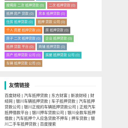
按揭房 二次 抵押贷款
(0)
二次 抵押贷款
(0)
抵押 房产 贷款
(0)
房本 抵押贷款
(0)
住房 抵押贷款
(0)
抵押 贷款 公司
(0)
个人 房屋 抵押贷款
(0)
房 抵押贷款
(0)
房子 二次 抵押贷款
(0)
企业 抵押贷款
(0)
抵押 贷款 平台
(0)
商铺 抵押贷款
(0)
房产 抵押贷款 公司
(0)
房屋 抵押贷款 公司
(0)
车辆 抵押贷款 公司
(0)
友情链接
百度财经
汽车抵押贷款
东方财富
新浪财经
财
|
|
|
|
经网
银川车辆抵押贷款
车子抵押贷款
汽车抵押
|
|
|
贷款公司
银川正规的车辆抵押贷款公司
正规汽车
|
|
抵押借款平台
银川押车贷款公司
银川全款车抵押
|
|
借款
汽车抵押个人应急贷款不押车
押车贷款
银
|
|
|
川二手车抵押贷款
百度搜索
|