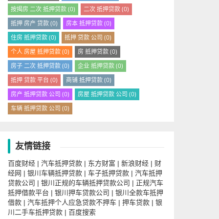
按揭房 二次 抵押贷款
(0)
二次 抵押贷款
(0)
抵押 房产 贷款
(0)
房本 抵押贷款
(0)
住房 抵押贷款
(0)
抵押 贷款 公司
(0)
个人 房屋 抵押贷款
(0)
房 抵押贷款
(0)
房子 二次 抵押贷款
(0)
企业 抵押贷款
(0)
抵押 贷款 平台
(0)
商铺 抵押贷款
(0)
房产 抵押贷款 公司
(0)
房屋 抵押贷款 公司
(0)
车辆 抵押贷款 公司
(0)
友情链接
百度财经
汽车抵押贷款
东方财富
新浪财经
财
|
|
|
|
经网
银川车辆抵押贷款
车子抵押贷款
汽车抵押
|
|
|
贷款公司
银川正规的车辆抵押贷款公司
正规汽车
|
|
抵押借款平台
银川押车贷款公司
银川全款车抵押
|
|
借款
汽车抵押个人应急贷款不押车
押车贷款
银
|
|
|
川二手车抵押贷款
百度搜索
|